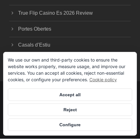
True Flip Casino Es 2026 Review
Portes Obertes
Casals d’Estiu
We use our own and third-party cookies to ensure the
website works properly, measure usage, and improve our
services. You can accept all cookies, reject non-essential
cookies, or configure your preferences.
Cookie policy
Accept all
© COPYRIGHT 2025 -
TERMES I
CONDICIONS
- CLUB ESPORTIU CCR-
Reject
BAIXSUD
REALITZAT PER
Configure