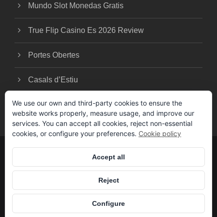
Mundo Slot Monedas Gratis
True Flip Casino Es 2026 Review
Portes Obertes
Casals d’Estiu
We use our own and third-party cookies to ensure the
website works properly, measure usage, and improve our
services. You can accept all cookies, reject non-essential
cookies, or configure your preferences.
Cookie policy
Accept all
© COPYRIGHT 2025 -
TERMES I
CONDICIONS
- CLUB ESPORTIU CCR-
Reject
BAIXSUD
REALITZAT PER
Configure